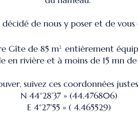
du hameau.
décidé de nous y poser et de vous e
re Gîte de 85 m
entièrement équipé
2
e en rivière et à moins de 15 mn de 
ouver, suivez ces coordonnées justes
N 44°28’37 » (44.476806)
E 4°27’55 » ( 4.465529)