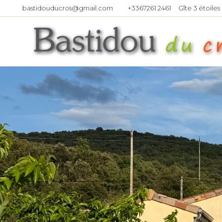
bastidouducros@gmail.com
+3367261 2461
Gîte 3 étoiles