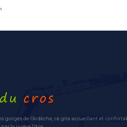
m
es gorges de l’Ardèche, ce gite accueillant et conforta
r la rivière l’Ibie.