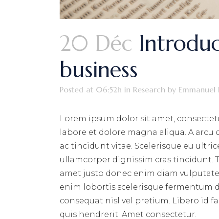
20 Déc
Introduc
business
Posted at 06:52h
in
Research
by
Emmanuel 
Lorem ipsum dolor sit amet, consectetu
labore et dolore magna aliqua. A arcu
ac tincidunt vitae. Scelerisque eu ultri
ullamcorper dignissim cras tincidunt. T
amet justo donec enim diam vulputate 
enim lobortis scelerisque fermentum du
consequat nisl vel pretium. Libero id f
quis hendrerit. Amet consectetur.