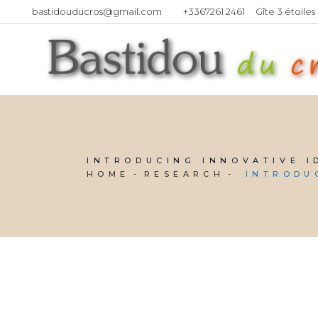
bastidouducros@gmail.com
+3367261 2461
Gîte 3 étoiles
INTRODUCING INNOVATIVE I
HOME
RESEARCH
INTRODU