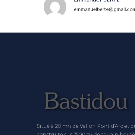
emmanuelberte@gmail.co
Situé à 20 mn de Vallon Pont d’Arc et d
construite sur 2500m² de terrain bordé pa