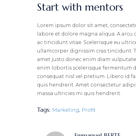
Start with mentors
Lorem ipsum dolor sit amet, consectetu
labore et dolore magna aliqua. A arcu
ac tincidunt vitae. Scelerisque eu ultri
ullamcorper dignissim cras tincidunt. T
amet justo donec enim diam vulputate 
enim lobortis scelerisque fermentum du
consequat nisl vel pretium. Libero id f
quis hendrerit. Amet consectetur adipis
massa ultricies mi quis hendrerit.
Tags:
,
Marketing
Profit
Emmanuel BERTE