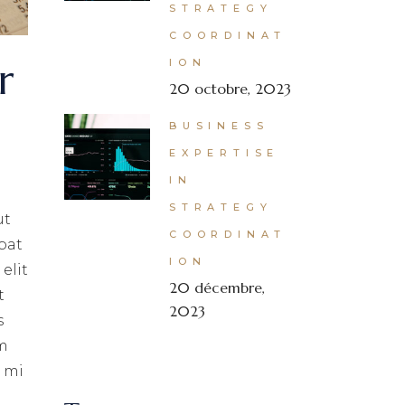
STRATEGY
COORDINAT
r
ION
20 octobre, 2023
BUSINESS
EXPERTISE
IN
STRATEGY
ut
COORDINAT
pat
ION
elit
20 décembre,
t
2023
s
um
s mi