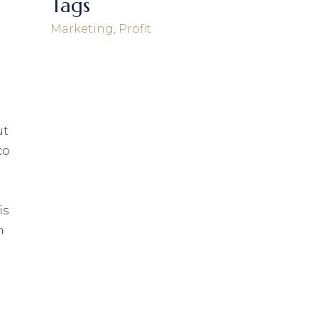
Tags
Marketing
Profit
ut
co
is
m