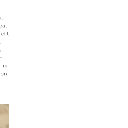
ut
pat
elit
t
s
um
s mi
 non